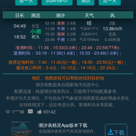
前一天
2026-08-07
潮历
后一天
日长
潮况
潮汐
天气
风
晴
03:18
满潮
3.9米
2级
04:49
廿五
13.8km/h
11:36
干潮
1.4米
气温30.77°C
小潮
~
15:33
满潮
3.0米
北风
水温30.4°C
18:52
死汛
23:49
干潮
1.0米
0.43米浪
气压1005hpa
涨潮时间： 11:36 - 15:33(3.0米)；23:49 - 23:59(??米)
退潮时间： 03:18 - 11:36(1.4米)；15:33 - 23:49(1.0米)；
推荐赶海时间：7:40 - 11:40点(一般)；19:50 - 23:50点(一般)；
最佳鱼口时间：2-4点；10-12点；14-16点；22-24点；
地区、地图按钮可以帮助你找到目的地
潮汐表数据来自国家海洋信息中心
配重流速：根据潮汐推算而出，只能用于钓组配重参考。
本潮汐为天文潮位，不包括由于气象或其他因素造成的增减水变化
在特殊情况下，还应考虑台风、寒潮和洪水等因素。
1***W
60142
潮汐表精灵App版本下载
全国潮汐表和天气风浪查询软件。
下载