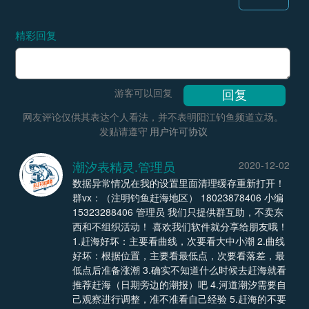
精彩回复
游客可以回复
网友评论仅供其表达个人看法，并不表明阳江钓鱼频道立场。
发贴请遵守
用户许可协议
潮汐表精灵.管理员
2020-12-02
数据异常情况在我的设置里面清理缓存重新打开！
群vx：（注明钓鱼赶海地区） 18023878406 小编
15323288406 管理员 我们只提供群互助，不卖东
西和不组织活动！ 喜欢我们软件就分享给朋友哦！
1.赶海好坏：主要看曲线，次要看大中小潮 2.曲线
好坏：根据位置，主要看最低点，次要看落差，最
低点后准备涨潮 3.确实不知道什么时候去赶海就看
推荐赶海（日期旁边的潮报）吧 4.河道潮汐需要自
己观察进行调整，准不准看自己经验 5.赶海的不要