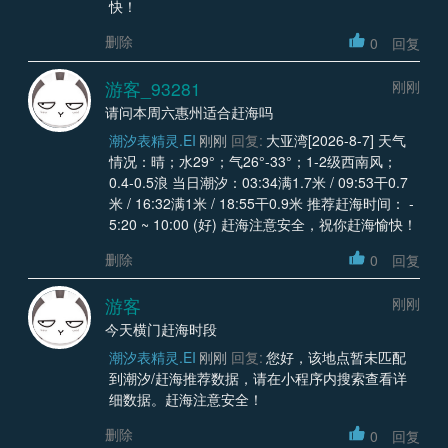
快！
删除
0
回复
游客_93281
刚刚
请问本周六惠州适合赶海吗
潮汐表精灵.EI
刚刚
回复:
大亚湾[2026-8-7] 天气
情况：晴；水29°；气26°-33°；1-2级西南风；
0.4-0.5浪 当日潮汐：03:34满1.7米 / 09:53干0.7
米 / 16:32满1米 / 18:55干0.9米 推荐赶海时间： -
5:20 ~ 10:00 (好) 赶海注意安全，祝你赶海愉快！
删除
0
回复
游客
刚刚
今天横门赶海时段
潮汐表精灵.EI
刚刚
回复:
您好，该地点暂未匹配
到潮汐/赶海推荐数据，请在小程序内搜索查看详
细数据。赶海注意安全！
删除
0
回复