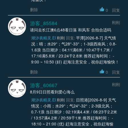
删除
0
回复
游客_85584
刚刚
请问去长江澳6点48看日落 和风车 合拍合适吗
潮汐表精灵.EI
刚刚
回复:
平潭[2026-8-7] 天气情
况：晴；水29°；气28°-33°；1-3级西南风；0.8-
1.6浪 当日潮汐：04:11满6米 / 10:47干1.7米 /
17:16满5.8米 / 23:24干2.8米 推荐赶海时间： -
9:00 ~ 10:50 (好) 赶海注意安全，祝你赶海愉快！
删除
0
回复
游客_60667
刚刚
8月9日日照看到爱心海么
潮汐表精灵.EI
刚刚
回复:
日照港[2026-8-9] 天气
情况：小雨；水29°；气24°-32°；2-3级北风；
0.7-1浪 当日潮汐：02:19满4.4米 / 08:23干2.2米
/ 13:57满4.2米 / 20:59干1米 推荐赶海时间： -
18:10 ~ 21:00 (优) 赶海注意安全，祝你赶海愉