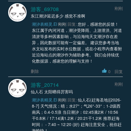
游客_69708
刚刚
东江潮汐延迟多少 感觉不准啊
潮汐表精灵.EI
刚刚
回复:
您好，感谢您的反馈！
东江属于内河河道，潮汐受降雨、上游泄洪、河道
清淤等多种因素影响，与沿海纯天文潮汐存在差
异，因此数据可能有一定偏差。 建议您参考当地
水文站发布的实时水位数据，或在小程序内查看附
近沿海站点的潮汐作为辅助参考。 我们会持续优
化数据源，感谢您的理解与支持！
删除
0
回复
游客_20714
刚刚
仙人石 太阳晒得厉害吗
潮汐表精灵.EI
刚刚
回复:
仙人石(赶海圣地)[2026-
8-7] 天气情况：晴；水27°；气26°-33°；1-2级西
南风；0.4-0.5浪 当日潮汐：02:45满2米 / 10:56
干0.8米 / 17:14满1.2米 / 20:21干1.2米 推荐赶海
时间： - 7:40 ~ 12:20 (好) 赶海注意安全，祝你赶
海愉快！