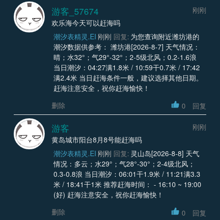
游客_57674
刚刚
欢乐海今天可以赶海吗
潮汐表精灵.EI
刚刚
回复:
为您查询附近潍坊港的
潮汐数据供参考： 潍坊港[2026-8-7] 天气情况：
晴；水32°；气29°-32°；2-5级北风；0.2-1.6浪
当日潮汐：04:27满1.8米 / 10:59干0.7米 / 17:42
满2.4米 当日赶海条件一般，建议选择其他日期。
赶海注意安全，祝你赶海愉快！
删除
0
回复
游客
刚刚
黄岛城市阳台8月8号能赶海吗
潮汐表精灵.EI
刚刚
回复:
灵山岛[2026-8-8] 天气
情况：多云；水29°；气28°-30°；2-4级北风；
0.3-0.8浪 当日潮汐：06:01干1.9米 / 11:21满3.3
米 / 18:41干1米 推荐赶海时间： - 16:10 ~ 19:00
(好) 赶海注意安全，祝你赶海愉快！
删除
0
回复