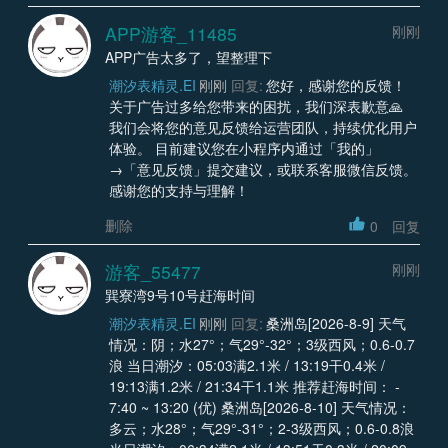
APP游客_11485
刚刚
APP广告太多了，望整理下
潮汐表精灵.EI
刚刚
回复:
您好，感谢您的反馈！
关于广告过多给您带来的困扰，我们深表歉意🙏
我们会将您的意见反馈给运营团队，持续优化用户
体验。 目前建议您在小程序内通过「我的」
→「意见反馈」提交建议，或联系客服微信反馈。
感谢您的支持与理解！
删除
0
回复
游客_55477
刚刚
巽寮湾9号10号赶海时间
潮汐表精灵.EI
刚刚
回复:
桑洲岛[2026-8-9] 天气
情况：阴；水27°；气29°-32°；3级西风；0.6-0.7
浪 当日潮汐：05:03满2.1米 / 13:19干0.4米 /
19:13满1.2米 / 21:34干1.1米 推荐赶海时间： -
7:40 ~ 13:20 (优) 桑洲岛[2026-8-10] 天气情况：
多云；水28°；气29°-31°；2-3级西风；0.6-0.8浪