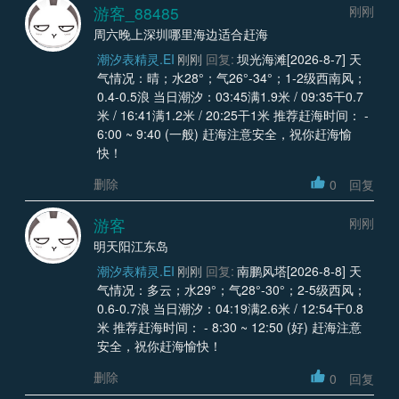
游客_88485
刚刚
周六晚上深圳哪里海边适合赶海
潮汐表精灵.EI
刚刚
回复:
坝光海滩[2026-8-7] 天
气情况：晴；水28°；气26°-34°；1-2级西南风；
0.4-0.5浪 当日潮汐：03:45满1.9米 / 09:35干0.7
米 / 16:41满1.2米 / 20:25干1米 推荐赶海时间： -
6:00 ~ 9:40 (一般) 赶海注意安全，祝你赶海愉
快！
删除
0
回复
游客
刚刚
明天阳江东岛
潮汐表精灵.EI
刚刚
回复:
南鹏风塔[2026-8-8] 天
气情况：多云；水29°；气28°-30°；2-5级西风；
0.6-0.7浪 当日潮汐：04:19满2.6米 / 12:54干0.8
米 推荐赶海时间： - 8:30 ~ 12:50 (好) 赶海注意
安全，祝你赶海愉快！
删除
0
回复