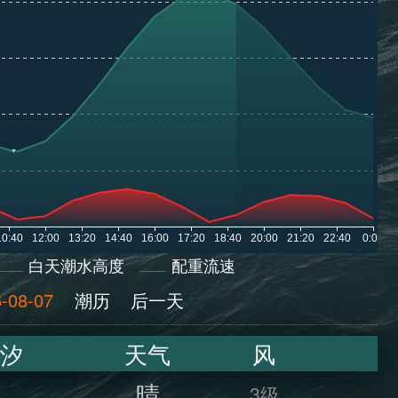
白天潮水高度
配重流速
-08-07
潮历
后一天
汐
天气
风
晴
3级