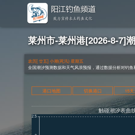
莱州市-莱州港[2026-8-7]
农历[ 廿五] 小潮(死汛) 星期五
全国潮汐预测数据和天气风浪预报，通过数据分析对钓鱼和
港口地图
切换港口
15
触碰潮汐表曲