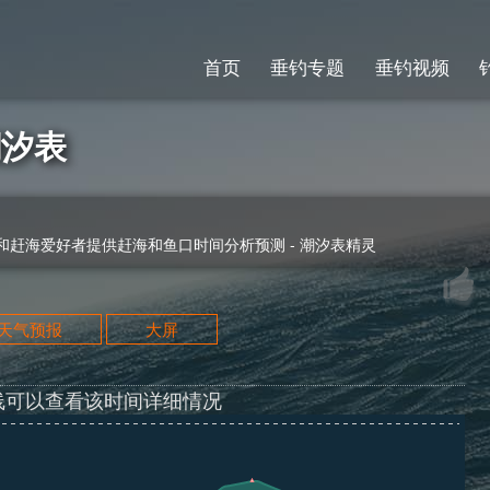
首页
垂钓专题
垂钓视频
潮汐表
赶海爱好者提供赶海和鱼口时间分析预测 - 潮汐表精灵
天天气预报
大屏
线可以查看该时间详细情况