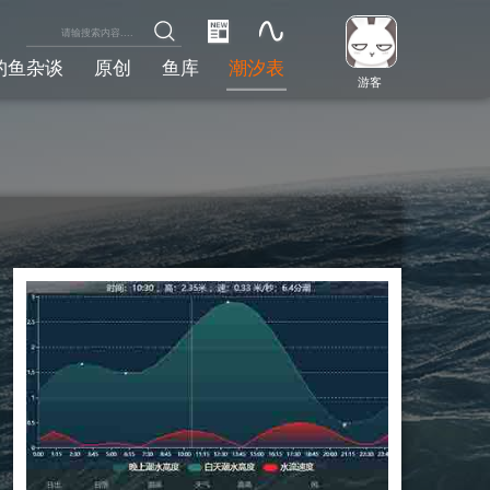
钓鱼杂谈
原创
鱼库
潮汐表
游客