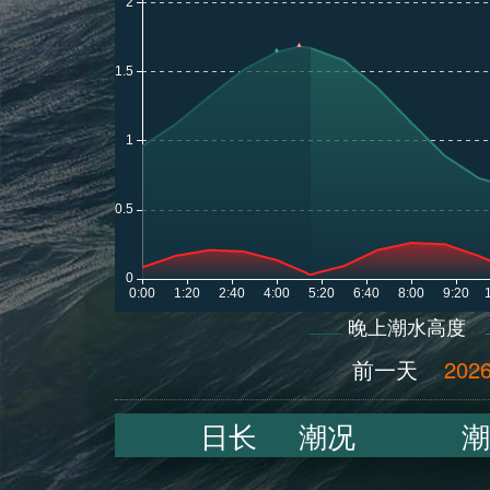
晚上潮水高度
前一天
2026
日长
潮况
潮