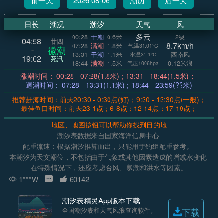
前一天
2026-08-06
潮历
后一天
日长
潮况
潮汐
天气
风
多云
00:28
干潮
0.6米
2级
04:58
廿四
8.7km/h
07:28
满潮
1.8米
气温31.01°C
微潮
~
13:31
干潮
1.1米
西南风
水温31.1°C
19:02
死汛
18:44
满潮
1.5米
0.12米浪
气压1006hpa
涨潮时间： 00:28 - 07:28(1.8米)；13:31 - 18:44(1.5米)；
退潮时间： 07:28 - 13:31(1.1米)；18:44 - 23:59(??米)
推荐赶海时间：前天20:30 - 0:30点(好)；9:30 - 13:30点(一般)；
最佳鱼口时间：前天23-1点；6-8点；12-14点；17-19点；
地区、地图按钮可以帮助你找到目的地
潮汐表数据来自国家海洋信息中心
配重流速：根据潮汐推算而出，只能用于钓组配重参考。
本潮汐为天文潮位，不包括由于气象或其他因素造成的增减水变化
在特殊情况下，还应考虑台风、寒潮和洪水等因素。
1***W
60142
潮汐表精灵App版本下载
全国潮汐表和天气风浪查询软件。
下载