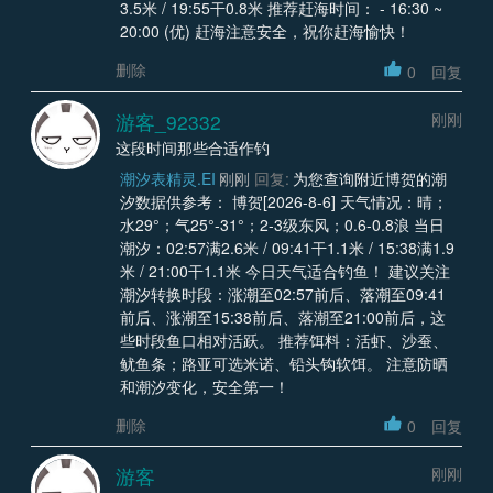
3.5米 / 19:55干0.8米 推荐赶海时间： - 16:30 ~
20:00 (优) 赶海注意安全，祝你赶海愉快！
删除
0
回复
游客_92332
刚刚
这段时间那些合适作钓
潮汐表精灵.EI
刚刚
回复:
为您查询附近博贺的潮
汐数据供参考： 博贺[2026-8-6] 天气情况：晴；
水29°；气25°-31°；2-3级东风；0.6-0.8浪 当日
潮汐：02:57满2.6米 / 09:41干1.1米 / 15:38满1.9
米 / 21:00干1.1米 今日天气适合钓鱼！ 建议关注
潮汐转换时段：涨潮至02:57前后、落潮至09:41
前后、涨潮至15:38前后、落潮至21:00前后，这
些时段鱼口相对活跃。 推荐饵料：活虾、沙蚕、
鱿鱼条；路亚可选米诺、铅头钩软饵。 注意防晒
和潮汐变化，安全第一！
删除
0
回复
游客
刚刚