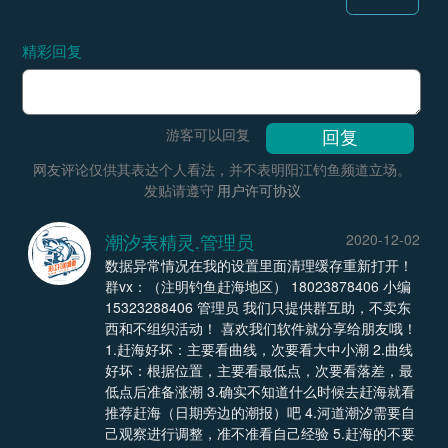
精彩回复
游客可以回复
网友评论仅供其表达个人看法，并不表明阳江钓鱼频道立场。
发贴请遵守
用户许可协议
潮汐表精灵.管理员
2020-12-02
数据异常情况在我的设置里面清理缓存重新打开！
群vx：（注明钓鱼赶海地区） 18023878406 小编
15323288406 管理员 我们只提供群互助，不卖东
西和不组织活动！ 喜欢我们软件就分享给朋友哦！
1.赶海好坏：主要看曲线，次要看大中小潮 2.曲线
好坏：根据位置，主要看最低点，次要看落差，最
低点后准备涨潮 3.确实不知道什么时候去赶海就看
推荐赶海（日期旁边的潮报）吧 4.河道潮汐需要自
己观察进行调整，准不准看自己经验 5.赶海的不要