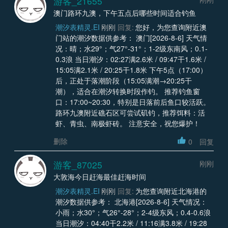
游客_21655
澳门路环九澳，下午五点后哪些时间适合钓鱼
潮汐表精灵.EI
刚刚
回复:
您好，为您查询附近澳
门站的潮汐数据供参考： 澳门[2026-8-6] 天气情
况：晴；水29°；气27°-31°；1-2级东南风；0.1-
0.3浪 当日潮汐：02:27满2.6米 / 09:47干1.6米 /
15:05满2.1米 / 20:25干1.8米 下午5点（17:00）
后，正处于落潮阶段（15:05满潮→20:25干
潮），适合在潮汐转换时段作钓。 推荐钓鱼窗
口：17:00~20:30，特别是日落前后鱼口较活跃。
路环九澳附近礁石区可尝试矶钓，推荐饵料：活
虾、青虫、南极虾砖。 注意安全，祝您爆护！
删除
0
回复
游客_87025
刚刚
大敦海今日赶海最佳赶海时间
潮汐表精灵.EI
刚刚
回复:
为您查询附近北海港的
潮汐数据供参考： 北海港[2026-8-6] 天气情况：
小雨；水30°；气26°-28°；2-4级东风；0.4-0.6浪
当日潮汐：04:40干2.2米 / 11:16满3.8米 / 19:28