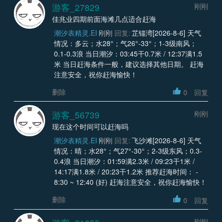
游客_27829
刚刚
佳兆业四期前面海滩几点适合赶海
潮汐表精灵.EI
刚刚
回复:
芷锚湾[2026-8-6] 天气
情况：多云；水28°；气26°-33°；1-3级南风；
0.1-0.3浪 当日潮汐：03:45干0.7米 / 12:37满1.5
米 当日赶海条件一般，建议选择其他日期。 赶海
注意安全，祝你赶海愉快！
删除
0
回复
游客_56739
刚刚
现在这个时间可以赶海吗
潮汐表精灵.EI
刚刚
回复:
飞沙滩[2026-8-6] 天气
情况：晴；水28°；气27°-30°；2-3级东风；0.3-
0.4浪 当日潮汐：01:59满2.3米 / 09:23干1米 /
14:17满1.8米 / 20:23干1.2米 推荐赶海时间： -
8:30 ~ 12:40 (好) 赶海注意安全，祝你赶海愉快！
删除
0
回复
刚刚