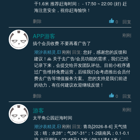
干1.6米 推荐赶海时间： - 17:50 ~ 22:00 (好) 赶
海注意安全，祝你赶海愉快！
删除
0
回复
APP游客
刚刚
搞个会员收费 不要再看广告了
潮汐表精灵.EI
刚刚
回复:
您好，感谢您的反馈和
建议！🙏 关于去广告/会员功能的需求，我们已经
记录下来，会提交给开发团队评估。目前小程序通
过广告维持免费运营，后续我们会考虑推出会员付
费去广告等增值服务方案。 您的支持是我们前进
的动力，有任何建议欢迎继续反馈！
删除
0
回复
游客
刚刚
太平角公园赶海时间
潮汐表精灵.EI
刚刚
回复:
青岛[2026-8-6] 天气情
况：晴；水28°；气26°-31°；1-2级南风；0.1-0.1
浪 当日潮汐：03:48干1.3米 / 09:11满4.1米 /