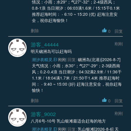
情况：小雨；水29°；气27°-32°；2-4级西风；
0.8-1浪 当日潮汐：06:03满1.6米 / 15:15干0.1米
推荐赶海时间： - 6:10 ~ 15:20 (优) 赶海注意安
全，祝你赶海愉快！
删除
0
回复
游客_44444
刚刚
明天硇洲岛可以赶海吗
潮汐表精灵.EI
刚刚
回复:
硇洲岛(北港)[2026-8-7]
天气情况：小雨；水30°；气27°-29°；2-3级西南
风；0.2-0.4浪 当日潮汐：04:32满2.9米 / 11:36干
1.1米 / 18:04满1.7米 / 21:50干1.4米 推荐赶海时
间： - 9:40 ~ 15:00 (好) 赶海注意安全，祝你赶海
愉快！
删除
0
回复
游客_9002
刚刚
八月6号-10号 乳山银滩最适合赶海的地方
潮汐表精灵.EI
刚刚
回复:
乳山银滩[2026-8-6] 天