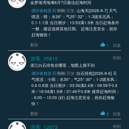
金梦海湾海滩8月7日最佳赶海时间
潮汐表精灵.EI
刚刚
回复:
山海关[2026-8-7] 天气
情况：晴；水26°；气25°-32°；1-3级东北风；
0.1-1.1浪 当日潮汐：13:53满1.9米 当日赶海条件
一般，建议选择其他日期。 赶海注意安全，祝你
赶海愉快！
删除
1
回复
游客_35815
刚刚
湛江白石排焦在哪里，地图上搜不到
潮汐表精灵.EI
刚刚
回复:
白石排焦[2026-8-6] 天
气情况：小雨；水30°；气25°-30°；1-2级东风；
0.6-0.8浪 当日潮汐：03:36满2.4米 / 09:58干0.6
米 / 16:04满1.9米 / 21:46干0.8米 推荐赶海时间：
- 6:00 ~ 10:00 (好) 赶海注意安全，祝你赶海愉
快！
删除
2
回复
游客_12973
刚刚