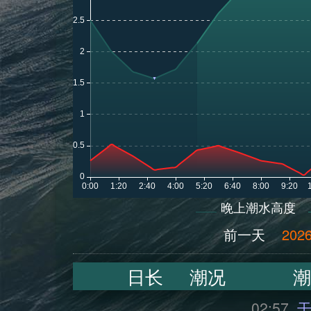
晚上潮水高度
前一天
2026
日长
潮况
潮
02:57