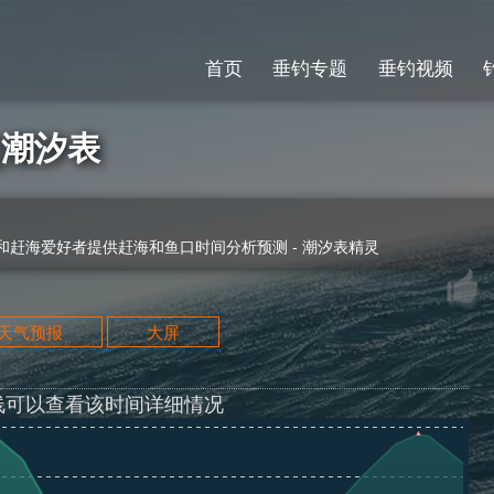
首页
垂钓专题
垂钓视频
7]潮汐表
赶海爱好者提供赶海和鱼口时间分析预测 - 潮汐表精灵
天天气预报
大屏
线可以查看该时间详细情况