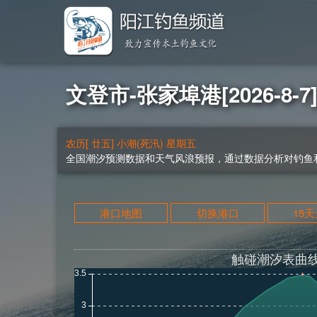
文登市-张家埠港[2026-8-
农历[ 廿五] 小潮(死汛) 星期五
全国潮汐预测数据和天气风浪预报，通过数据分析对钓鱼和
港口地图
切换港口
15
触碰潮汐表曲