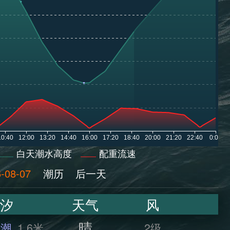
白天潮水高度
配重流速
-08-07
潮历
后一天
汐
天气
风
晴
干潮
1.6米
2级