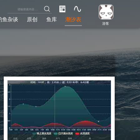
钓鱼杂谈
原创
鱼库
潮汐表
游客