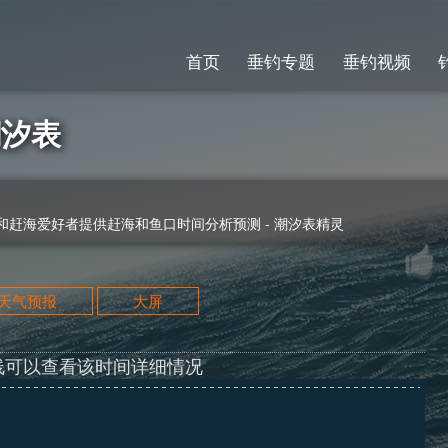
首页
垂钓专题
垂钓视频
潮汐表
赶海爱好者提供赶海和鱼口时间分析预测 - 潮汐表精灵
天天气预报
大屏
线可以查看该时间详细情况