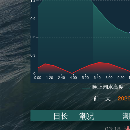
晚上潮水高度
前一天
2026
日长
潮况
潮
03:18