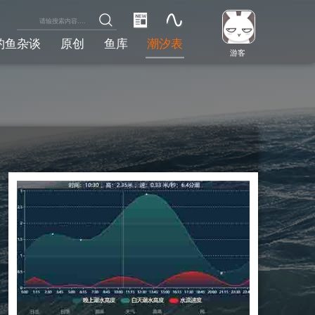
钓鱼杂谈
原创
鱼库
潮汐表
游客