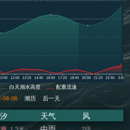
白天潮水高度
配重流速
-08-06
潮历
后一天
汐
天气
风
中雨
满潮
1.3米
2级