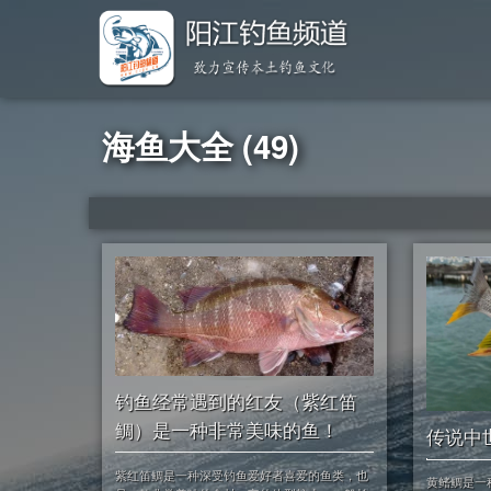
海鱼大全 (49)
钓鱼经常遇到的红友（紫红笛
鲷）是一种非常美味的鱼！
传说中
紫红笛鲷是一种深受钓鱼爱好者喜爱的鱼类，也
黄鳍鲷是一