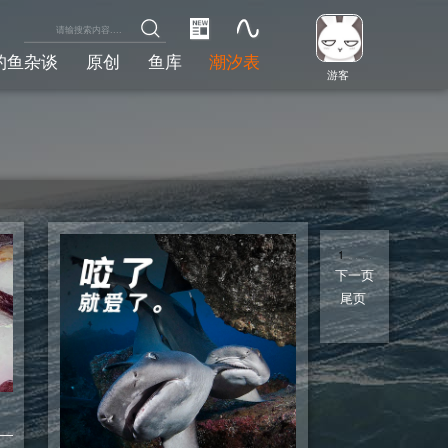
钓鱼杂谈
原创
鱼库
潮汐表
游客
1
2
3
4
5
下一页
尾页
1/5