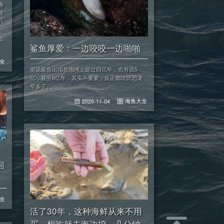
海
瞎
只
边
鲨鱼厚爱：一边咬咬一边啪啪
全
据说鲨鱼出现在地球上超过四亿年，也有说5
亿，甚至6亿年，其实不重要，反正都比比恐龙
早多了。
海鱼大全
2020-11-04
回
全
活了30年，这种海鲜从来不用
买，想吃就去海边挖，几分钟