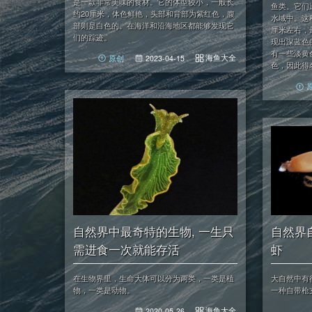
是一款非常美味的食材。它的体型较小，一般长
鱼类。它们
约20厘米，体色鲜艳，头部和背部为紫红色，腹
水域中。这
部则是白色的。在海洋和沿海地区都能够发现它
厘米左右，
们的踪迹。
现出深蓝色
有一些淡黄
海鱼大全
原创
2023-04-15
色，因此得
自然界中最奇特的生物, 一生只
自然界
需进食一次就能存活
虾
在生物界里，生命大体可以分为两类，一类是植
大自然中有
物，一类是动物。
一种自带枪
海鱼大全
2020-05-26