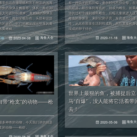
有一种虫子叫后羿螠，童年时代不分公母，在
通常生活在珊瑚礁和岩石附近的浅海
里瞎游。那些落到海底的，就成为雌虫。如果
种鱼的身体呈椭圆形，体长一般在30
游的过程中撞到成年雌虫，后螠儿童就进入这
最大可达到60厘米。黄鳍鲷的身体呈
雌虫的身体里，来到它的子宫，发育成一只雄
的底色，腹部呈银白色，头部和背部
性，从此在那里生活到性成熟，然后直接和身
色的斑点。它们的鳍呈现出明显的黄
现成的卵子结合。
名黄鳍鲷。
海鱼大
海鱼大全
原创
2020-11-18
2023-04-08
世界上最狠的鱼，被捕捉后立
马“自爆”，没人能将它活着带
自带“枪支”的动物——枪
去！
海鱼大
很多神奇的动物，今天我们讲的就是
2020-05-06
支的动物——枪虾。
海鱼大全
2020-05-26