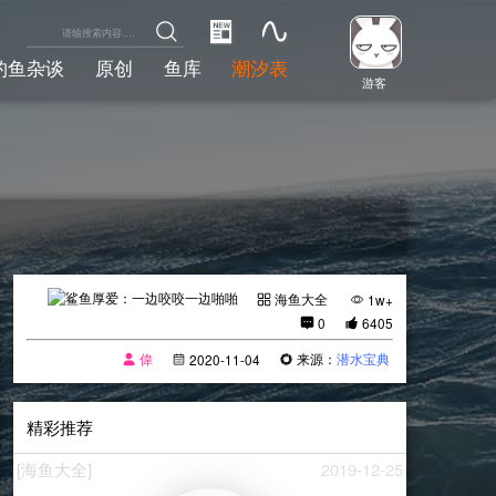
钓鱼杂谈
原创
鱼库
潮汐表
游客
海鱼大全
1w+
0
6405
偉
来源：
潜水宝典
2020-11-04
精彩推荐
[海鱼大全]
2019-12-25