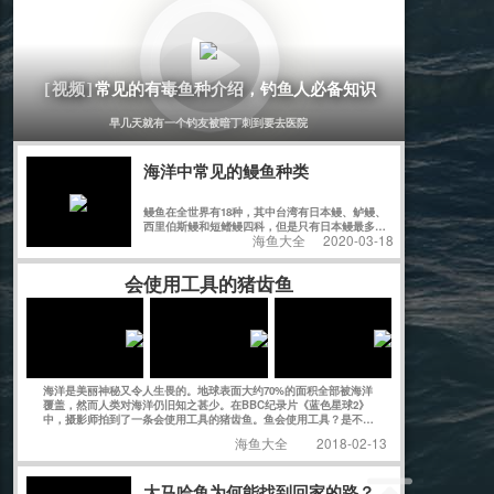
常见的有毒鱼种介绍，钓鱼人必备知识
[视频]
早几天就有一个钓友被暗丁刺到要去医院
海洋中常见的鳗鱼种类
鳗鱼在全世界有18种，其中台湾有日本鳗、鲈鳗、
西里伯斯鳗和短鳍鳗四科，但是只有日本鳗最多，
海鱼大全
2020-03-18
其它三种都甚少见。
会使用工具的猪齿鱼
海洋是美丽神秘又令人生畏的。地球表面大约70%的面积全部被海洋
覆盖，然而人类对海洋仍旧知之甚少。在BBC纪录片《蓝色星球2》
中，摄影师拍到了一条会使用工具的猪齿鱼。鱼会使用工具？是不是
感觉有点不可思议？
海鱼大全
2018-02-13
大马哈鱼为何能找到回家的路？