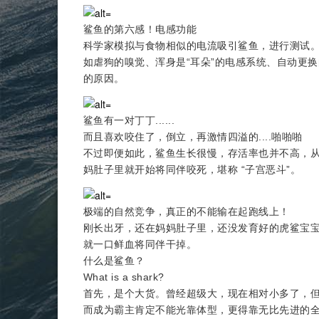
鲨鱼的第六感！电感功能
科学家模拟与食物相似的电流吸引鲨鱼，进行测试
如虐狗的嗅觉、浑身是“耳朵”的电感系统、自动更
的原因。
鲨鱼有一对丁丁......
而且喜欢咬住了，倒立，再激情四溢的....啪啪啪
不过即便如此，鲨鱼生长很慢，存活率也并不高，
妈肚子里就开始将同伴咬死，堪称 “子宫恶斗”。
极端的自然竞争，真正的不能输在起跑线上！
刚长出牙，还在妈妈肚子里，还没发育好的虎鲨宝
就一口鲜血将同伴干掉。
什么是鲨鱼？
What is a shark?
首先，是个大货。曾经超级大，现在相对小多了，
而成为霸主肯定不能光靠体型，更得靠无比先进的