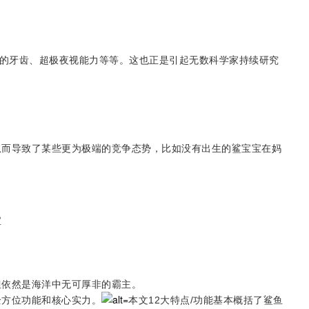
。
换的牙齿、超极夜视能力等等。这也正是引起无数科学家持续研究
从而导致了某些更为极端的竞争态势，比如没有出生的鲨宝宝在妈
宝
但依然是海洋中无可厚非的霸主。
全方位功能和核心实力。
本文12大特点/功能基本概括了鲨鱼