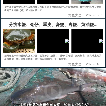
这个渔夫因为常年进行深海捕鱼，所以见到了很多稀奇古怪的深海动物，通过他的账号，大家
看到了大海神（可）秘（怕）的一面....
海鱼大全
2020-03-09
分辨水蟹、奄仔、重皮、膏蟹、肉蟹、黄油蟹...
如果要挑一种花费无几又甚体面、又被称为“极品”、“佳肴”的食材，想来想去，首先浮上来的
总是蟹这一样，在蟹品种里，最经得起咀嚼的，又只有青蟹。
海鱼大全
2020-01-03
[海鱼大全]
2019-12-25
常见的有毒鱼种介绍，钓鱼人必备知识
[视频]