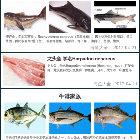
懵仔鱼，学名军曹鱼， Rachycentron canadus（又称海鲡）。因为这种鱼时常张口，呆口
呆面，因此取名为“懵仔鱼”。俗名海竺鱼、锡腊白、海干草 、海丽仔、鱼仲、懵仲。
海鱼大全
2017-04-21
龙头鱼-学名Harpadon nehereus
龙头鱼，学名Harpadon nehereus (Hamilton, 1822)，灯笼鱼
目，龙头鱼科龙头鱼属的一种鱼类。分布于太平洋、印度北部的
河口，为沿海中、下层鱼类，是中国沿海常见食用鱼类。体长达
41厘米(16英寸)，色暗，淡灰色或褐色，具黑色细点
海鱼大全
2017-04-11
牛港家族
牛港/GT是游钓鱼类中非常受欢迎的鱼之一，力大无比，用波爬和铅笔在水面搜索要小心，牛