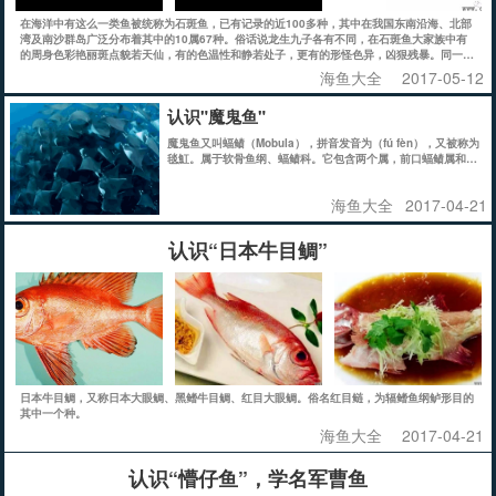
在海洋中有这么一类鱼被统称为石斑鱼，已有记录的近100多种，其中在我国东南沿海、北部
湾及南沙群岛广泛分布着其中的10属67种。俗话说龙生九子各有不同，在石斑鱼大家族中有
的周身色彩艳丽斑点貌若天仙，有的色温性和静若处子，更有的形怪色异，凶狠残暴。同一个
名称不同的性情，不同的相貌却又都是美味的至臻。
海鱼大全
2017-05-12
认识"魔鬼鱼"
魔鬼鱼又叫蝠鲼（Mobula），拼音发音为（fú fèn），又被称为
毯魟。属于软骨鱼纲、蝠鲼科。它包含两个属，前口蝠鲼属和蝠
鲼属。常见的如日本蝠鲼（Mobula japonica）、双吻前口蝠鲼
（Manta birostris）。
海鱼大全
2017-04-21
认识“日本牛目鲷”
日本牛目鲷，又称日本大眼鲷、黑鳍牛目鲷、红目大眼鲷。俗名红目鲢，为辐鳍鱼纲鲈形目的
其中一个种。
海鱼大全
2017-04-21
认识“懵仔鱼”，学名军曹鱼