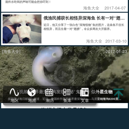
港炸水吃饵的声响可能会把你吓到！
海鱼大全
2017-04-07
俄渔民捕获长相怪异深海鱼 长有一对“翅膀”
近日，他又分享了一张白色“深海怪物”鱼的照片，这条鱼不但长
相怪异，而且生着一对“翅膀”，令众多网友大开眼界。
海鱼大全
2017-03-10
[海鱼大全]
2017-01-23
世界最深海沟发现神秘“鬼鱼”：似外星生物
[视频]
据英国《每日邮报》报道，近日，美国科学家再世界最深海沟——马里亚纳海沟8200英尺(约25
地区
地图
潮历
鱼库
文章
海鲜市场中常见鳗鱼