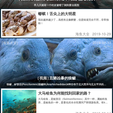
早几天就有一个钓友被暗丁刺到要去医院
蟛蜞！舌尖上的大明星
现在越来越少了，虽然有点像醉蟹，但是味道完全不同，非常独
特！
海鱼大全
2019-10-29
[海鱼大全]
2019-07-17
丑陋凶暴的狼鳚
[视频]
狼鳚，鲈形目(Perciformes)狼鳚科(Anarhichadidae)9种分布于北大西洋与北
大马哈鱼为何能找到回家的路？
大马哈鱼，是鲑形目（Salmoniformes）其中一种，属鲑科鱼
类，是鲑鱼的一种，是著名的冷水性溯河产卵洄游鱼类。有9亚
目25科146属510种，纯淡水种类82种。它们出生在江河淡水
中，却在太平洋的海水中长大。