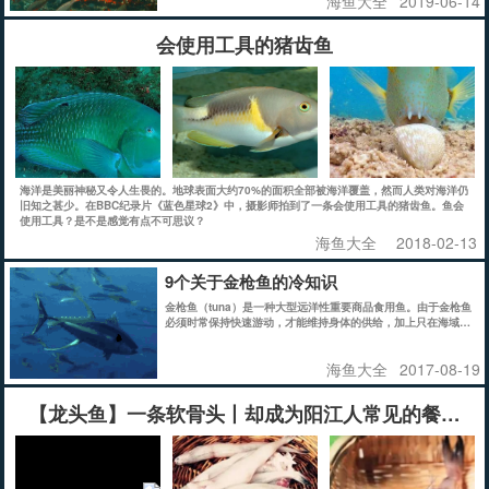
海鱼大全
2019-06-14
会使用工具的猪齿鱼
海洋是美丽神秘又令人生畏的。地球表面大约70%的面积全部被海洋覆盖，然而人类对海洋仍
旧知之甚少。在BBC纪录片《蓝色星球2》中，摄影师拍到了一条会使用工具的猪齿鱼。鱼会
使用工具？是不是感觉有点不可思议？
海鱼大全
2018-02-13
9个关于金枪鱼的冷知识
金枪鱼（tuna）是一种大型远洋性重要商品食用鱼。由于金枪鱼
必须时常保持快速游动，才能维持身体的供给，加上只在海域深
处活动，因此肉质柔嫩鲜美，且不受环境污染，是现代人不可多
得的健康美食。下面为大家介绍9个关于金枪鱼的冷知识。
海鱼大全
2017-08-19
【龙头鱼】一条软骨头丨却成为阳江人常见的餐桌美