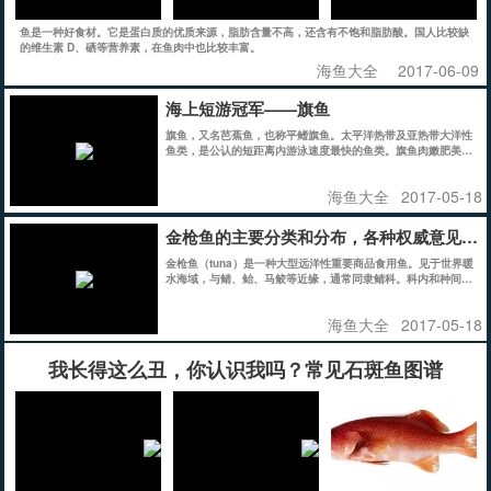
鱼是一种好食材。它是蛋白质的优质来源，脂肪含量不高，还含有不饱和脂肪酸。国人比较缺
的维生素 D、硒等营养素，在鱼肉中也比较丰富。
海鱼大全
2017-06-09
海上短游冠军——旗鱼
旗鱼，又名芭蕉鱼，也称平鳍旗鱼。太平洋热带及亚热带大洋性
鱼类，是公认的短距离内游泳速度最快的鱼类。旗鱼肉嫩肥美，
其肌肉的颜色不同，有白色、淡红色、鲜红色等，营养价值极
高，是高级鱼类食材。
海鱼大全
2017-05-18
金枪鱼的主要分类和分布，各种权威意见不
金枪鱼（tuna）是一种大型远洋性重要商品食用鱼。见于世界暖
水海域，与鲭、鲐、马鲛等近缘，通常同隶鲭科。科内和种间都
有相当大变异，分类也很不相同，权威对此意见不一。
海鱼大全
2017-05-18
我长得这么丑，你认识我吗？常见石斑鱼图谱