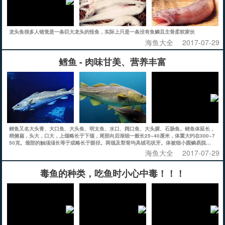
龙头鱼很多人错觉是一条巨大龙头的怪鱼，实际上只是一条没有鱼鳞且主骨柔软家伙
海鱼大全
2017-07-29
鳕鱼 - 肉味甘美、营养丰富
鳕鱼又名大头青、大口鱼、大头鱼、明太鱼、水口、阔口鱼、大头腥、石肠鱼。鳕鱼体延长，
稍侧扁，头大，口大，上颌略长于下颌，尾部向后渐细一般长25~40厘米，体重大约在300~7
50克。颈部的触须须长等于或略长于眼径。两颌及犁骨均具绒毛状牙。体被细小圆鳞易脱
落，侧线明显、背鳍3个，臀鳍2个，各鳍均无硬棘，完全由鳍条组成。
海鱼大全
2017-07-29
毒鱼的种类，吃鱼时小心中毒！！！