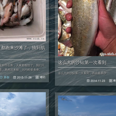
4]鱼都跑来沙滩了，抽到肌
这么大的沙钻第一次看到
没有什么鱼，大家都龟怕了。我们只
看，果然没来错，大约80多条鱼。
这么大的沙钻第一次看到，而且是星沙
滩钓
原创
2015-11-26
滩
2014-11-23