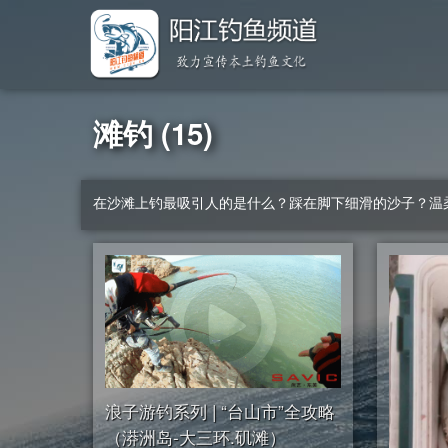
滩钓 (15)
在沙滩上钓最吸引人的是什么？踩在脚下细滑的沙子？温柔
浪子游钓系列 | “台山市”全攻略
（漭洲岛-大三环.矶滩）