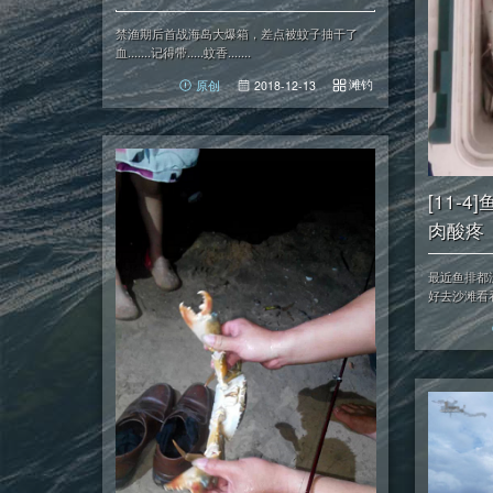
禁渔期后首战海岛大爆箱，差点被蚊子抽干了
血.......记得带.....蚊香.......
滩钓
原创
2018-12-13
[11-
肉酸疼
最近鱼排都
好去沙滩看