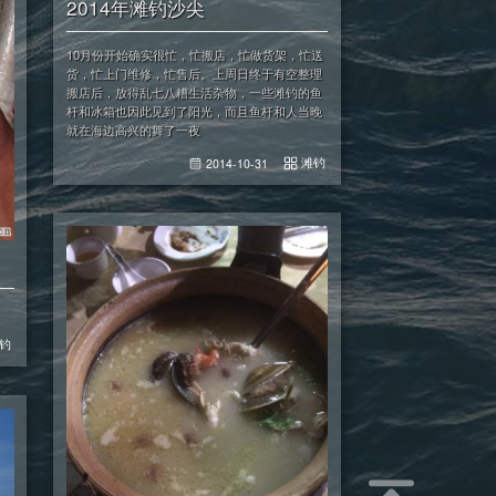
2014年滩钓沙尖
10月份开始确实很忙，忙搬店，忙做货架，忙送
货，忙上门维修，忙售后。上周日终于有空整理
搬店后，放得乱七八糟生活杂物，一些滩钓的鱼
杆和冰箱也因此见到了阳光，而且鱼杆和人当晚
就在海边高兴的舞了一夜
滩钓
2014-10-31
钓