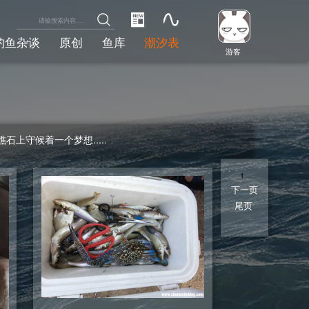
钓鱼杂谈
原创
鱼库
潮汐表
游客
守候着一个梦想.....
1
2
下一页
尾页
1/2