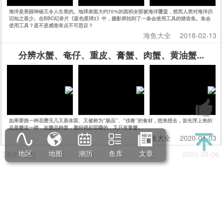
钓鱼经常遇到的红友（紫红笛鲷）是一种非常美味的鱼
[视频]
紫红笛鲷是一种深受钓鱼爱好者喜爱的鱼类，也是一款非常美味的食材。它的体型较小，一般长
会使用工具的猪齿鱼
海洋是美丽神秘又令人生畏的。地球表面大约70%的面积全部被海洋覆盖，然而人类对海洋仍
旧知之甚少。在BBC纪录片《蓝色星球2》中，摄影师拍到了一条会使用工具的猪齿鱼。鱼会
使用工具？是不是感觉有点不可思议？
海鱼大全
2018-02-13
地区
地图
潮历
鱼库
文章
分辨水蟹、奄仔、重皮、膏蟹、肉蟹、黄油蟹...