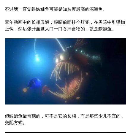
不过我一直觉得鮟鱇鱼可能是知名度最高的深海鱼。
童年动画中的长相丑陋，眼睛前面挂个灯笼，在黑暗中引猎物
上钩，然后张开血盘大口一口吞掉食物的，就是鮟鱇鱼。
但鮟鱇鱼最奇葩的，可不是它的长相，而是那些少儿不宜的，
交配方式。