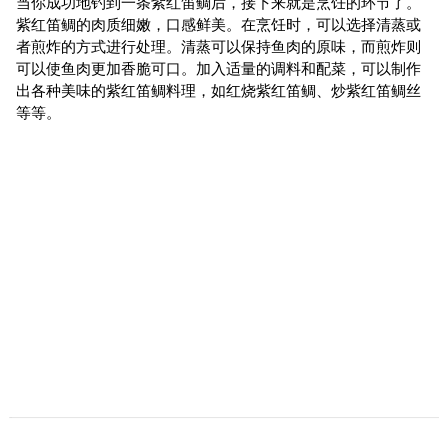
当你成功地钓到一条紫红笛鲷后，接下来就是烹饪的环节了。
紫红笛鲷的肉质细嫩，口感鲜美。在烹饪时，可以选择清蒸或
者煎炸的方式进行处理。清蒸可以保持鱼肉的原味，而煎炸则
可以使鱼肉更加香脆可口。加入适量的调料和配菜，可以制作
出各种美味的紫红笛鲷料理，如红烧紫红笛鲷、炒紫红笛鲷丝
等等。