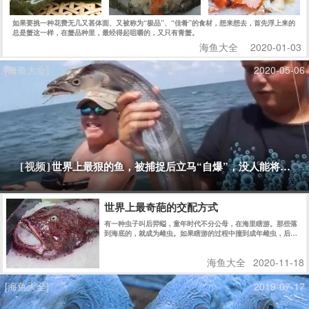
如果要挑一种花费无几又甚体面、又被称为“极品”、“佳肴”的食材，想来想去，首先浮上来的
总是蟹这一样，在蟹品种里，最经得起咀嚼的，又只有青蟹。
海鱼大全
2020-01-03
[海鱼大全]
2020-05-06
世界上最狠的鱼，被捕捉后立马“自爆”，没人能将它活
[视频]
世界上最奇葩的交配方式
有一种虫子叫后羿螠，童年时代不分公母，在海里瞎游。那些落
到海底的，就成为雌虫。如果瞎游的过程中撞到成年雌虫，后螠
儿童就进入这只雌虫的身体里，来到它的子宫，发育成一只雄
性，从此在那里生活到性成熟，然后直接和身边现成的卵子结
海鱼大全
2020-11-18
合。
[海鱼大全]
2019-07-17