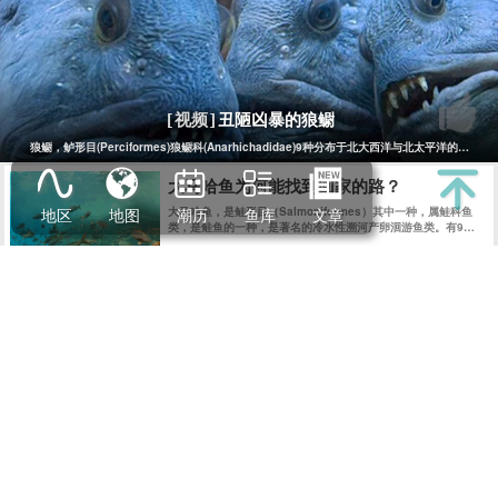
丑陋凶暴的狼鳚
[视频]
狼鳚，鲈形目(Perciformes)狼鳚科(Anarhichadidae)9种分布于北大西洋与北
大马哈鱼为何能找到回家的路？
地区
地图
潮历
鱼库
文章
大马哈鱼，是鲑形目（Salmoniformes）其中一种，属鲑科鱼
类，是鲑鱼的一种，是著名的冷水性溯河产卵洄游鱼类。有9亚
目25科146属510种，纯淡水种类82种。它们出生在江河淡水
中，却在太平洋的海水中长大。
海鱼大全
2019-06-14
蟛蜞！舌尖上的大明星
现在越来越少了，虽然有点像醉蟹，但是味道完全不同，非常独
特！
海鱼大全
2019-10-29
All
Copyright © 2014
Eisk.CN
.
rights reserved
sitemap
粤公网安备 44170202000142号
粤ICP备14100453号-1