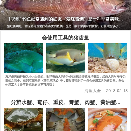
钓鱼经常遇到的红友（紫红笛鲷）是一种非常美味的鱼
[视频]
紫红笛鲷是一种深受钓鱼爱好者喜爱的鱼类，也是一款非常美味的食材。它的体型较小，一般长
会使用工具的猪齿鱼
海洋是美丽神秘又令人生畏的。地球表面大约70%的面积全部被海洋覆盖，然而人类对海洋仍
旧知之甚少。在BBC纪录片《蓝色星球2》中，摄影师拍到了一条会使用工具的猪齿鱼。鱼会
使用工具？是不是感觉有点不可思议？
海鱼大全
2018-02-13
分辨水蟹、奄仔、重皮、膏蟹、肉蟹、黄油蟹...