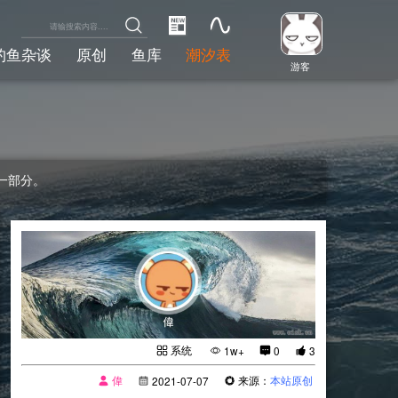
钓鱼杂谈
原创
鱼库
潮汐表
游客
一部分。
系统
1w+
0
3
偉
来源：
本站原创
2021-07-07